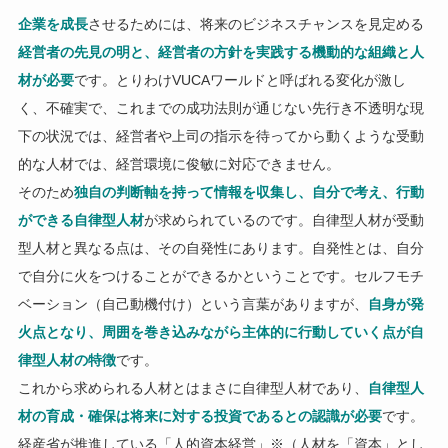
企業を成長
させるためには、将来のビジネスチャンスを見定める
経営者の先見の明と、経営者の方針を実践する機動的な組織と人
材が必要
です。とりわけVUCAワールドと呼ばれる変化が激し
く、不確実で、これまでの成功法則が通じない先行き不透明な現
下の状況では、経営者や上司の指示を待ってから動くような受動
的な人材では、経営環境に俊敏に対応できません。
そのため
独自の判断軸を持って情報を収集し、自分で考え、行動
ができる自律型人材
が求められているのです。自律型人材が受動
型人材と異なる点は、その自発性にあります。自発性とは、自分
で自分に火をつけることができるかということです。セルフモチ
ベーション（自己動機付け）という言葉がありますが、
自身が発
火点となり、周囲を巻き込みながら主体的に行動していく点が自
律型人材の特徴
です。
これから求められる人材とはまさに自律型人材であり、
自律型人
材の育成・確保は将来に対する投資であるとの認識が必要
です。
経産省が推進している「人的資本経営」※（人材を「資本」とし