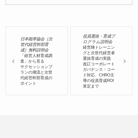
役員選抜・育成プ
日本能率協会［次
ログラム説明会
世代経営幹部育
経営陣トレーニン
成］無料説明会
グと次世代経営者
「経営人材育成調
選抜育成の実践
査」から見る
改訂コーポレート
サクセッションプ
ガバナンス・コー
ランの潮流と次世
ド対応、CHRO主
代経営幹部育成の
導の役員育成ROI
ポイント
算定まで