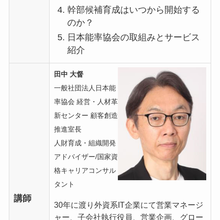
幹部候補育成はいつから開始する
のか？
日本能率協会の取組みとサービス
紹介
田中 大督
一般社団法人日本能
率協会 経営・人材革
新センター 顧客創造
推進室長
人財育成・組織開発
アドバイザー/国家資
格キャリアコンサル
タント
講師
30年に渡り外資系IT企業にて営業マネージ
ャー、子会社執行役員、営業企画、グロー