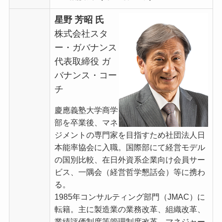
星野 芳昭 氏
株式会社スタ
ー・ガバナンス
代表取締役 ガ
バナンス・コー
チ
慶應義塾大学商学
部を卒業後、マネ
ジメントの専門家を目指すため社団法人日
本能率協会に入職。国際部にて経営モデル
の国別比較、在日外資系企業向け会員サー
ビス、一隅会（経営哲学懇話会）等に携わ
る。
1985年コンサルティング部門（JMAC）に
転籍。主に製造業の業務改革、組織改革、
業績評価制度等管理制度改革、マネジャー