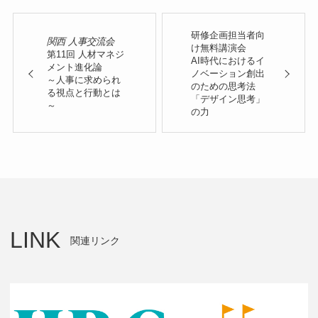
研修企画担当者向
関西 人事交流会
け無料講演会
第11回 人材マネジ
AI時代におけるイ
メント進化論
ノベーション創出
～人事に求められ
のための思考法
る視点と行動とは
「デザイン思考」
～
の力
LINK
関連リンク