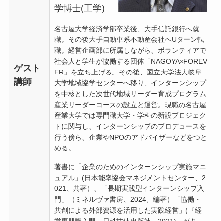
学博士(工学)
名古屋大学経済学部卒業後、大手信託銀行へ就
職。その後大手自動車系不動産会社へUターン転
職。経営企画部に所属しながら、ボランティアで
社会人と学生が協働する団体「NAGOYA×FOREV
ゲスト
ER」を立ち上げる。その後、国立大学法人岐阜
講師
大学地域協学センターへ移り、インターンシップ
を中核とした次世代地域リーダー育成プログラム
産業リーダーコースの設立と運営。現職の名古屋
産業大学では専門職大学・学科の新設プロジェク
トに関与し、インターンシップのプロデュースを
行う傍ら、企業やNPOのアドバイザーなどをつと
める。
著書に「企業のためのインターンシップ実施マニ
ュアル」(日本能率協会マネジメントセンター、2
021、共著）、「長期実践型インターンシップ入
門」（ミネルヴァ書房、2024、編著）「協働・
共創による外部資源を活用した実践経営」(『経
営専門職入門』日科技連出版社、2021)、があ