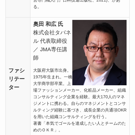
る。
奥田 和広 氏
株式会社タバネ
ル 代表取締役
／ JMA専任講
師
ファシ
大阪府大阪市出身。
1975年生まれ。一橋
リテー
大学商学部卒業。上
ター
場ファッションメーカー、化粧品メーカー、組織
コンサルティング企業を経験。最大170人のマネ
ジメントに携わる。自らのマネジメントとコンサ
ルティング経験に基づき、成長企業の共通項OKR
を用いた組織コンサルティングを行う。
著書「本気でゴールを達成したい人とチームのた
めのＯＫＲ」。